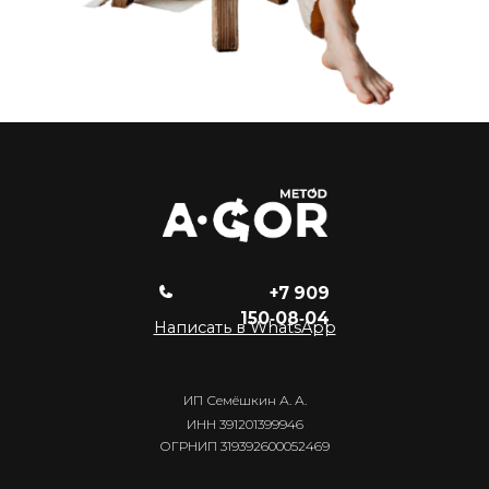
+7 909
150‑08‑04
Написать в WhatsApp
ИП Семёшкин А. А.
ИНН 391201399946
ОГРНИП 319392600052469